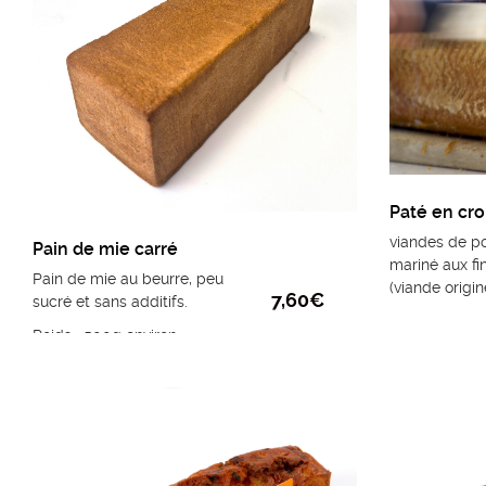
viandes de po
Pain de mie carré
mariné aux fi
Pain de mie au beurre, peu
(viande origin
7,60
€
sucré et sans additifs.
Poids : 500g environ