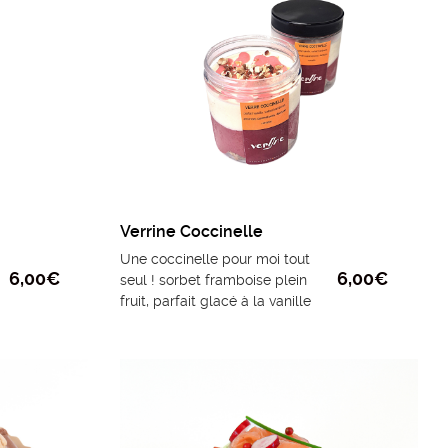
Verrine Coccinelle
Une coccinelle pour moi tout
6,00
€
6,00
€
seul ! sorbet framboise plein
fruit, parfait glacé à la vanille
de Madagascar bio , biscuit
dacquois aux noisettes et pâte
d’amande pour fermer le tout