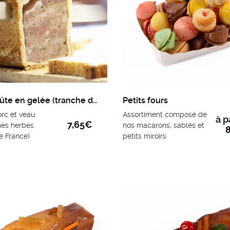
Paté en croûte en gelée (tranche de 150g environ)
Petits fours
rc et veau
Assortiment composé de
à p
7,65
€
nes herbes
nos macarons, sablés et
8
e France)
petits miroirs