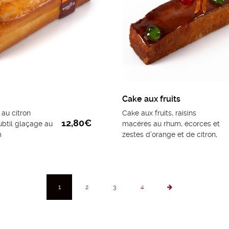
Cake aux fruits
au citron
Cake aux fruits, raisins
12,80
€
btil glaçage au
macérés au rhum, écorces et
m
zestes d’orange et de citron,
subtilement parfumé au
rhum
1
2
3
4