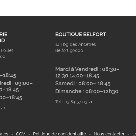
RIE
BOUTIQUE BELFORT
RD
14 Fbg des Ancêtres
Foillet
Belfort 90000
200
Mardi à Vendredi : 08:30–
0–18:45
12:30 14:00–18:45
redi : 09:00–
Samedi : 08:00– 18:45
00–18:45
Dimanche : 08:00–12h30
:00–18:45
Tél : 03 84 57 03 71
 70
ales
-
CGV
-
Politique de confidentialité
-
Nous contacter
-
L