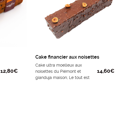
Cake financier aux noisettes
Cake ultra moelleux aux
12,80
€
14,60
€
noisettes du Piémont et
gianduja maison; Le tout est
recouvert de chocolat au lait
parsemé d’amandes grillées