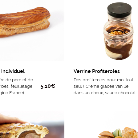
 individuel
Verrine Profiteroles
ée de porc et de
Des profiteroles pour moi tout
5,10
€
rbes, feuilletage
seul ! Crème glacée vanille
igine France)
dans un choux, sauce chocolat
et crème glacée chocolat