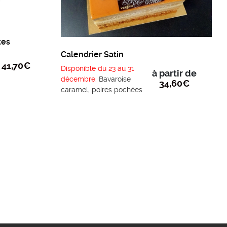
tes
Calendrier Satin
41,70
€
Disponible du 23 au 31
à partir de
décembre.
Bavaroise
34,60
€
caramel, poires pochées
au jus de yuzu et biscuit
croustillant spéculos