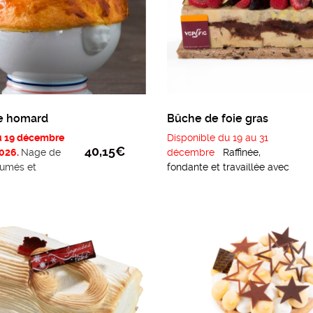
e homard
Bûche de foie gras
u 19 décembre
Disponible du 19 au 31
40,15
€
2026.
Nage de
décembre
Raffinée,
umés et
fondante et travaillée avec
uffe.
soin, la bûche de foie gras
est la pièce d’exception qui
end la
consigne
donne du prestige à votre
 sera restituée
repas
:Foie gras frais de
a soupière en
canard, compotée de figues
et framboises, biscuit pain
d’épices maison. 6
personnes.