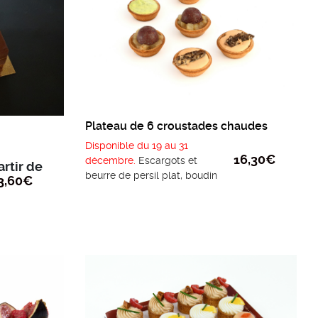
Plateau de 6 croustades chaudes
Disponible du 19 au 31
16,30
€
décembre.
Escargots et
artir de
beurre de persil plat, boudin
3,60
€
noir pommes granny, morilles
crémées sauce jura.