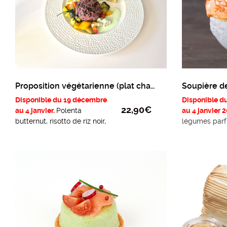
Proposition végétarienne (plat chaud)
Soupière d
Disponible du 19 décembre
Disponible d
22,90
€
au 4 janvier.
Polenta
au 4 janvier 
butternut, risotto de riz noir,
légumes parf
carottes multicolores et
lamelles de tr
crème de cerfeuil.
Le prix compr
de 5€
qui vous
au retour de l
porcelaine.