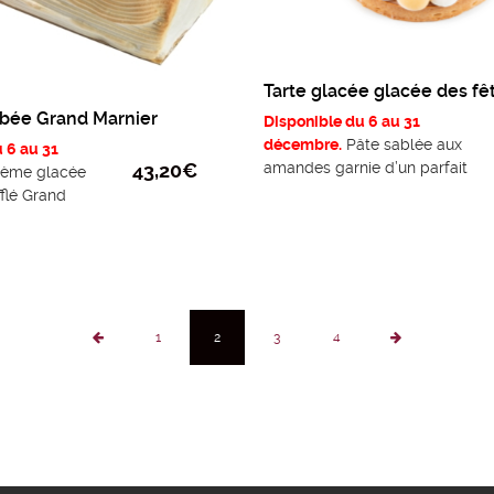
Tarte glacée glacée des fê
bée Grand Marnier
Disponible du 6 au 31
décembre.
Pâte sablée aux
 6 au 31
43,20
€
amandes garnie d’un parfait
ème glacée
chocolat Signature et fèves
fflé Grand
de Tonka caramélisées,
ut recouvert
sorbet mangue et crème
moelleuse.
glacée vanille de Tahiti .
Taille
 4/5 personnes.
unique 5 personnes
1
2
3
4