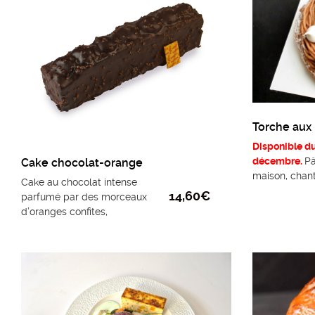
Torche aux
Disponible du
décembre.
Pâ
Cake chocolat-orange
maison, chant
Cake au chocolat intense
croustillante 
14,60
€
parfumé par des morceaux
Taille unique
d’oranges confites,
agrémenté d’une ganache
onctueuse au chocolat et
enrobé d’un glaçage rocher
gourmand.