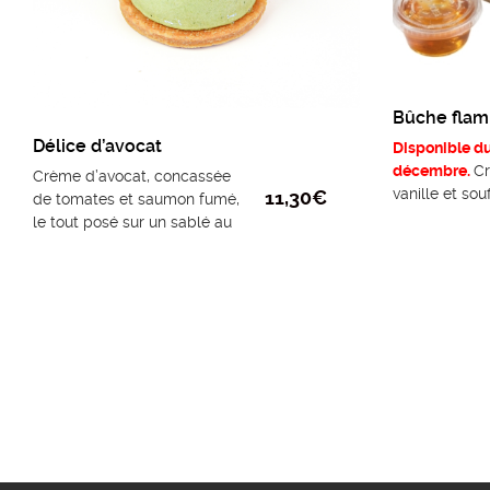
Bûche flam
Délice d’avocat
Disponible du
décembre.
Cr
Crème d’avocat, concassée
vanille et sou
11,30
€
de tomates et saumon fumé,
Marnier, le to
le tout posé sur un sablé au
de meringue 
Parmesan.
Taille unique