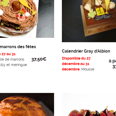
 marrons des fêtes
Calendrier Gray d’Albion
 27 au 31
Disponible du 27
37,50
€
te de marrons
à p
décembre au 31
illy et meringue
3
décembre.
Mousse
(sans alcool).
chocolat signature noir
 4/5 personnes
et bavaroise café-
caramel-rhum ambré,
biscuit macaron
chocolat sans farine.
(Gluten free)