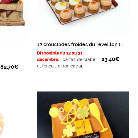
12 croustades froides du réveillon (4x3sortes)
Disponible du 12 au 31
23,40
€
décembre.
– parfait de crabe
82,70
€
et fenouil, citron caviar,
bavaroise de homard
– compotée figues-
framboises et crème de foie
gras fondante- poêlée de
pomme à l’orange, crème de
chèvre fine