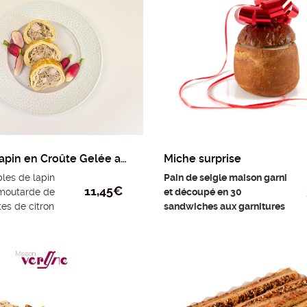
Terrine de lapin en Croûte Gelée au Sauvignon
Miche surprise
bles de lapin
Pain de seigle maison garni
11,45
€
 moutarde de
et découpé en 30
es de citron
sandwiches aux garnitures
au Sauvignon.
cuisinées :
Cream cheese et
poulet curry, fromage de
chèvre et fruits moelleux,
parfait de saumon fumé,
chorizo ibérique et tomates
séchées, mousse de foie