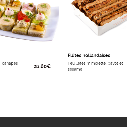
gras et magret de canard
fumé.
Flûtes hollandaises
2 canapés
Feuilletés mimolette, pavot et
21,60
€
sésame