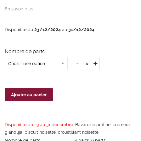
En savoir plus
Disponible du
23/12/2024
au
31/12/2024
Nombre de parts
-
+
quantité
de
Calendrier
Noisette
Ajouter au panier
Disponible du 23 au 31 décembre.
Bavaroise praliné, crémeux
gianduja, biscuit noisette, croustillant noisette.
Nombre de parts
4 parts, 6 parts