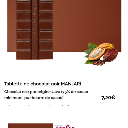
Poids mini : 95g
Prix au kilo : 83,70€
Tablette de chocolat noir MANJARI
Chocolat noir pur origine Java (75% de cacao
7,20
€
minimum, pur beurre de cacao).
notes aromatiques : acidulé et fruits rouges
Ingrédients :
Fèves de cacao, sucre, beurre de
cacao et émulsifiant : lécithine de tournesol.