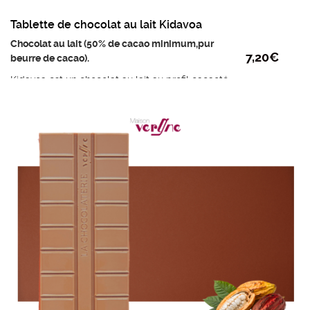
Tablette de chocolat au lait Kidavoa
Chocolat au lait (50% de cacao minimum,pur
7,20
€
beurre de cacao).
Kidavoa est un chocolat au lait au profil cacaoté
et fruité au notes de banane séchée.
Ingrédients : Sucre, fèves de cacao de
Madagascar fermentées en présence de fruits,
beurre de cacao, LAIT entier en poudre,
émulsifiant: lécithine de tournesol.
Poids mini : 95g
Prix au kilo : 75,80 €