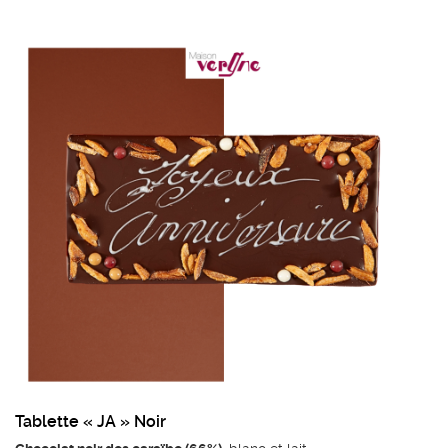
Ingrédients du chocolat au lait : sucre, beurre
de cacao, LAIT entier en poudre, fèves de
cacao, émulsifiant: lécithine de tournesol,
extrait naturel de vanille.
Poids mini : 110g
Tablette « JA » Noir