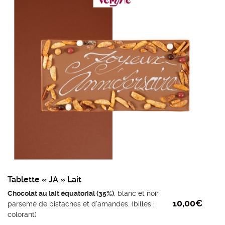
poids mini : 95g
Prix au kilo : 75,80 €
Tablette « JA » Lait
Chocolat au lait équatorial (35%)
, blanc et noir
10,00
€
parsemé de pistaches et d’amandes. (billes :
colorant)