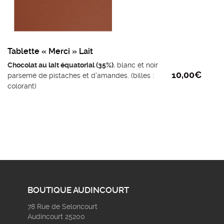
Tablette « Merci » Lait
Chocolat au lait équatorial (35%)
, blanc et noir
10,00
€
parsemé de pistaches et d’amandes. (billes :
colorant)
Ingrédients du chocolat au lait : sucre, beurre
de cacao, LAIT entier en poudre, fèves de
cacao, émulsifiant: lécithine de tournesol,
extrait naturel de vanille.
Poids mini : 110g
BOUTIQUE AUDINCOURT
78 Rue de Seloncourt
Audincourt 25200