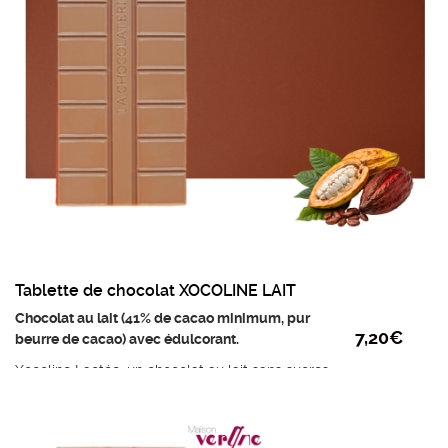
Tablette de chocolat XOCOLINE LAIT
Chocolat au lait (41% de cacao minimum, pur
7,20
€
beurre de cacao) avec édulcorant.
Xocoline Lactée, un chocolat au lait sans sucres
ajoutés, issu du mariage de Grands Crus, au goût
lacté et cacaoté avec une pointe d’amertume
Ingrédients :
Edulcorant (maltitol), beurre de