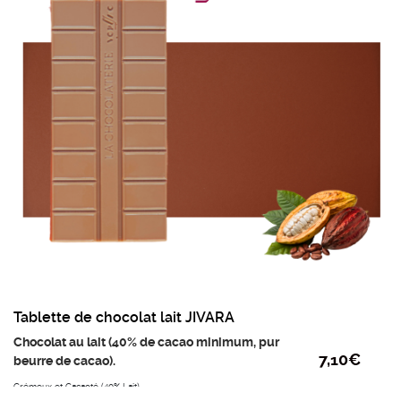
cacao, LAIT entier en poudre, fèves de cacao,
extrait naturel de vanille et émulsifiant : lécithine
de tournesol.
poids mini : 95g
Prix au kilo : 75.80€
Tablette de chocolat lait JIVARA
Chocolat au lait (40% de cacao minimum, pur
7,10
€
beurre de cacao).
Crémeux et Cacaoté (40% Lait)
Jivara séduit pour le goût prononcé de ses notes cacaotées, à la