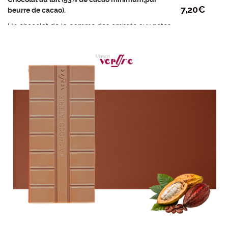
7,20
€
beurre de cacao).
Un chocolat de la gamme des ombrés aux notes
de céréales et d’amertume.
Ingrédients : Fèves de cacao du Brésil, sucre
roux, beurre de cacao, lait entier en poudre
(France), vanille de Madagascar
Poids mini : 95g
Prix au kilo : 75,80 €