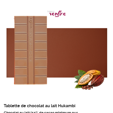
tonalité crémeuse, en harmonie avec des notes finales de vanille et
de malt.
Ingrédients :
Sucre, beurre de cacao, LAIT entier
en poudre, fèves de cacao et émulsifiant :
lécithine de tournesol.
Poids mini : 95g
Prix au kilo : 74,75 €
Tablette de chocolat au lait Hukambi
Chocolat au lait (53% de cacao minimum,pur