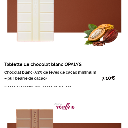
Tablette de chocolat blanc OPALYS
Chocolat blanc (33% de fèves de cacao minimum
7,10
€
– pur beurre de cacao)
Notes aromatiques : lacté et délicat
Ingrédients : beurre de cacao, LAIT entier en
poudre, sucre, émulsifiant: lécithine de tournesol,
extrait naturel de vanille
poids mini : 95g
Prix au kilo : 74,75€