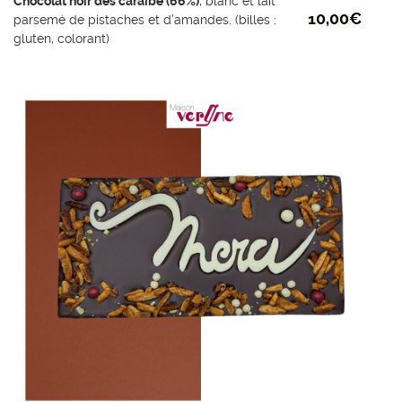
Chocolat noir des caraïbe (66%)
, blanc et lait
10,00
€
parsemé de pistaches et d’amandes. (billes :
gluten, colorant)
Ingrédients chocolat noir : fèves de cacao,
sucre, beurre de cacao, émulsifiant lécithine de
tournesol, extrait naturel de vanille.
Poids mini : 110g