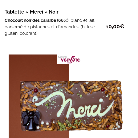
Tablette « Merci » Noir
Chocolat noir des caraïbe (66%)
, blanc et lait
10,00
€
parsemé de pistaches et d’amandes. (billes :
gluten, colorant)
Ingrédients chocolat noir : fèves de cacao,
sucre, beurre de cacao, émulsifiant lécithine de
tournesol, extrait naturel de vanille.
Poids mini : 110g