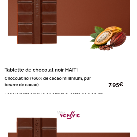
Tablette de chocolat noir HAITI
Chocolat noir (66% de cacao minimum, pur
7,95
€
beurre de cacao).
Légèrement acidulé en attaque, cette couverture
dévoile de belles notes chocolatées, de fruits
secs grillés sur un fond d’amertume douce et
persistante.
Ingrédients : fèves de cacao de Haïti, sucre,
beurre de cacao, émulsifiant: lécithine de SOJA,
extrait naturel de vanille.