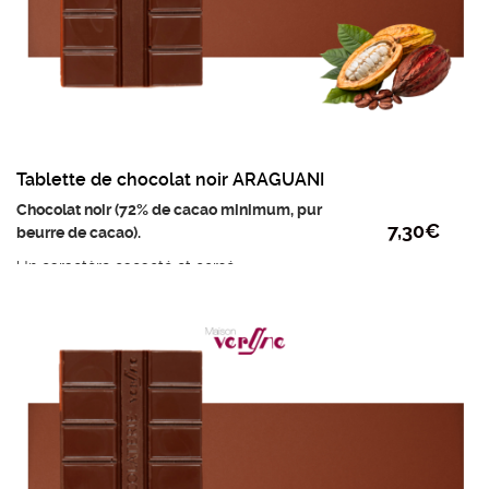
Tablette de chocolat noir ARAGUANI
Chocolat noir (72% de cacao minimum, pur
7,30
€
beurre de cacao).
Un caractère cacaoté et corsé
Ingrédients :
Fèves de cacao, sucre, beurre de
cacao et émulsifiant : lécithine de tournesol.
poids mini : 95g
prix au kilo : 76,84 €