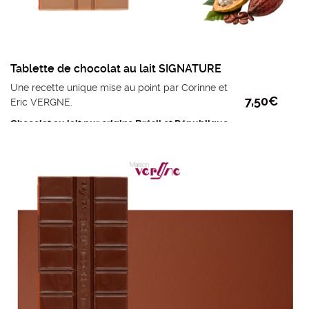
Tablette de chocolat au lait SIGNATURE
Une recette unique mise au point par Corinne et
7,50
€
Eric VERGNE.
Chocolat au lait pur origine Brésil et République
dominicaine (41% de cacao minimum, pur beurre
de cacao).
Note aromatique : frais et cacaoté
Ingrédients :
Fèves de cacao, sucre, beurre de
cacao et émulsifiant : lécithine de tournesol.
poids mini : 95g
Prix au kilo : 78,95 €