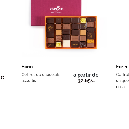
Ecrin
Ecrin
à partir de
Coffret de chocolats
Coffre
0
€
32,65
€
assortis.
uniqu
nos pra
amande
– 270g.
Offrez le
ce trésor
d’excepti
dernière
3 cylindre
incarne l