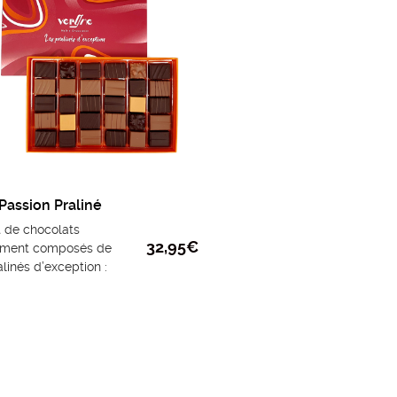
 Passion Praliné
t de chocolats
32,95
€
ement composés de
linés d’exception :
s, noisettes, gianduja
 Prix au kilo : 120.93 €
 meilleur de notre Maison avec
 incontournable : Notre praliné
on. Réalisé avec une des
s broyeuses suisses équipée de
s à refroidissement à eau, il
’excellence chocolatière.