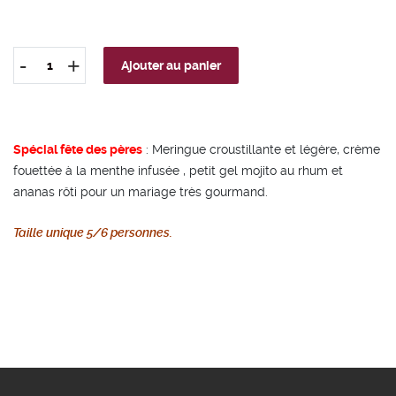
-
+
Ajouter au panier
quantité
de
Pavlova
mojito
Spécial fête des pères
:
Meringue croustillante et légère, crème
fouettée à la menthe infusée , petit gel mojito au rhum et
ananas rôti
pour un mariage très gourmand
.
Taille unique 5/6 personnes.