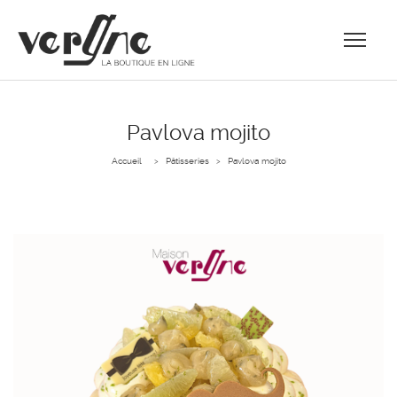
Pavlova mojito
Accueil
Pâtisseries
Pavlova mojito
>
>