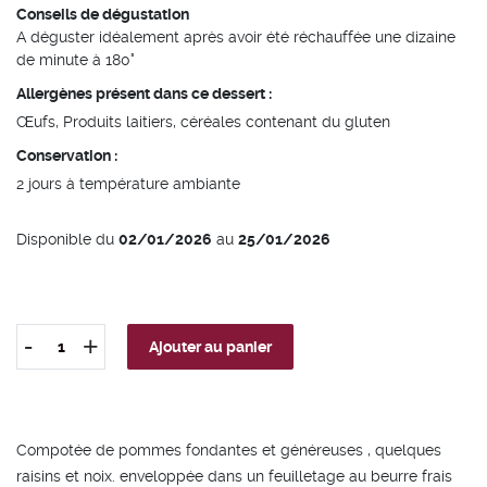
Conseils de dégustation
A déguster idéalement après avoir été réchauffée une dizaine
de minute à 180°
Allergènes présent dans ce dessert :
Œufs, Produits laitiers, céréales contenant du gluten
Conservation :
2 jours à température ambiante
Disponible du
02/01/2026
au
25/01/2026
-
+
Ajouter au panier
quantité
de
Galette
aux
Compotée de pommes fondantes et généreuses , quelques
pommes
raisins et noix. enveloppée dans un feuilletage au beurre frais