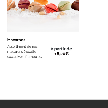
Macarons
Assortiment de nos
à partir de
macarons (recette
16,20
€
exclusive) : framboise,
citron, chocolat,
pistache, cassis-vanille,
mangue-passion et
caramel au beurre salé