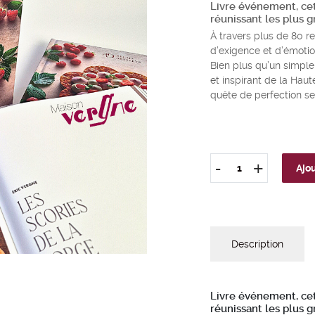
Livre événement, cet 
réunissant les plus 
À travers plus de 80 re
d’exigence et d’émotion
Bien plus qu’un simple 
et inspirant de la Haut
quête de perfection s
-
+
Ajou
quantité
de
Le
Livre
LE
Description
GOÛT
DE
L'EXCELLENC
Livre événement, cet 
réunissant les plus 