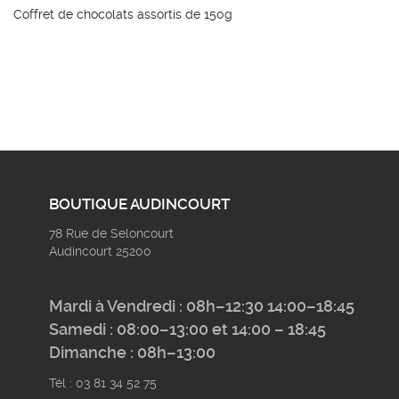
chocolats
Coffret de chocolats assortis de 150g
assortis
BOUTIQUE AUDINCOURT
78 Rue de Seloncourt
Audincourt 25200
Mardi à Vendredi : 08h–12:30 14:00–18:45
Samedi : 08:00–13:00 et 14:00 – 18:45
Dimanche : 08h–13:00
Tél : 03 81 34 52 75