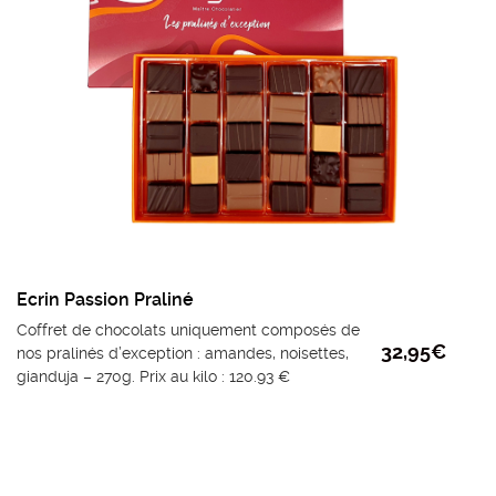
Ecrin Passion Praliné
Coffret de chocolats uniquement composés de
32,95
€
nos pralinés d’exception : amandes, noisettes,
gianduja – 270g. Prix au kilo : 120.93 €
Offrez le meilleur de notre Maison avec ce trésor incontournable :
Notre praliné d’exception. Réalisé avec une des dernières
broyeuses suisses équipée de 3 cylindres à refroidissement à eau,
il incarne l’excellence chocolatière.
Comprenant 8 recettes (Noir, lait et Dulcey), c’est l’ultime acte
d’amour gourmand, que vous vous offrez à vous-même ou