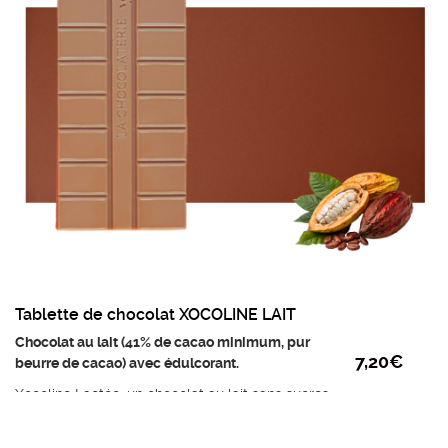
Poids mini : 95g
Prix au kilo : 75,80 €
Tablette de chocolat XOCOLINE LAIT
Chocolat au lait (41% de cacao minimum, pur
7,20
€
beurre de cacao) avec édulcorant.
Xocoline Lactée, un chocolat au lait sans sucres
ajoutés, issu du mariage de Grands Crus, au goût
lacté et cacaoté avec une pointe d’amertume