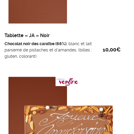
Tablette « JA » Noir
Chocolat noir des caraïbe (66%)
, blanc et lait
10,00
€
parsemé de pistaches et d’amandes. (billes :
gluten, colorant)
Ingrédients chocolat noir : fèves de cacao,
sucre, beurre de cacao, émulsifiant lécithine de
tournesol, extrait naturel de vanille.
Poids mini : 110g