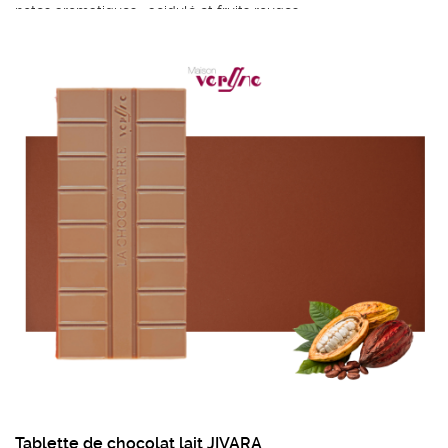
notes aromatiques : acidulé et fruits rouges
Ingrédients :
Fèves de cacao, sucre, beurre de
cacao et émulsifiant : lécithine de tournesol.
poids mini : 95g
Prix au kilo : 75,80 €
Tablette de chocolat lait JIVARA