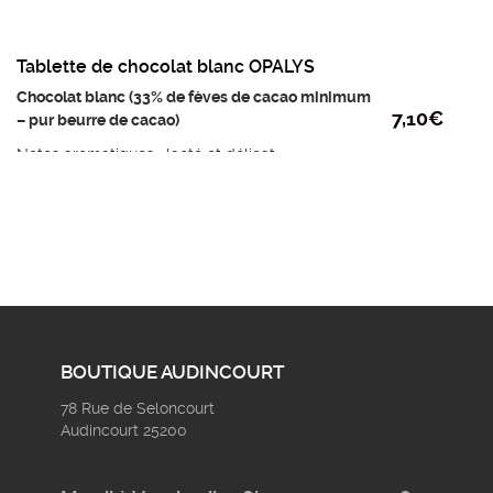
Tablette de chocolat blanc OPALYS
Chocolat blanc (33% de fèves de cacao minimum
7,10
€
– pur beurre de cacao)
Notes aromatiques : lacté et délicat
Ingrédients : beurre de cacao, LAIT entier en
poudre, sucre, émulsifiant: lécithine de tournesol,
extrait naturel de vanille
poids mini : 95g
Prix au kilo : 74,75€
BOUTIQUE AUDINCOURT
78 Rue de Seloncourt
Audincourt 25200