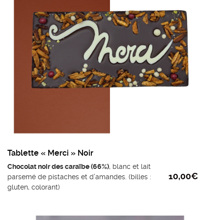
Tablette « Merci » Noir
Chocolat noir des caraïbe (66%)
, blanc et lait
10,00
€
parsemé de pistaches et d’amandes. (billes :
gluten, colorant)
Ingrédients chocolat noir : fèves de cacao,
sucre, beurre de cacao, émulsifiant lécithine de