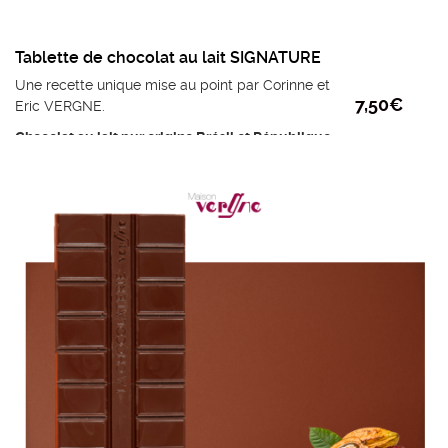
Tablette de chocolat au lait SIGNATURE
Une recette unique mise au point par Corinne et
7,50
€
Eric VERGNE.
Chocolat au lait pur origine Brésil et République
dominicaine (41% de cacao minimum, pur beurre
de cacao).
Note aromatique : frais et cacaoté
Ingrédients :
Fèves de cacao, sucre, beurre de
cacao et émulsifiant : lécithine de tournesol.
poids mini : 95g
Prix au kilo : 78,95 €