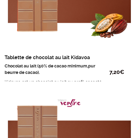
Tablette de chocolat au lait Kidavoa
Chocolat au lait (50% de cacao minimum,pur
7,20
€
beurre de cacao).
Kidavoa est un chocolat au lait au profil cacaoté
et fruité au notes de banane séchée.
Ingrédients : Sucre, fèves de cacao de
Madagascar fermentées en présence de fruits,
beurre de cacao, LAIT entier en poudre,
émulsifiant: lécithine de tournesol.
Poids mini : 95g
Prix au kilo : 75,80 €