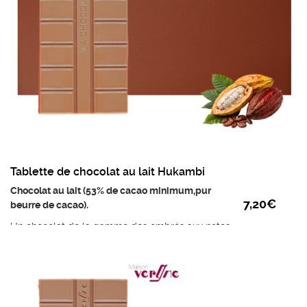
Tablette de chocolat au lait Hukambi
Chocolat au lait (53% de cacao minimum,pur
7,20
€
beurre de cacao).
Un chocolat de la gamme des ombrés aux notes
de céréales et d’amertume.
Ingrédients : Fèves de cacao du Brésil, sucre
roux, beurre de cacao, lait entier en poudre
(France), vanille de Madagascar