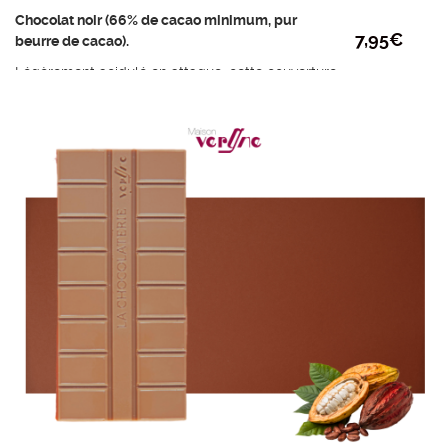
Chocolat noir (66% de cacao minimum, pur
7,95
€
beurre de cacao).
Légèrement acidulé en attaque, cette couverture
dévoile de belles notes chocolatées, de fruits
secs grillés sur un fond d’amertume douce et
persistante.
Ingrédients : fèves de cacao de Haïti, sucre,
beurre de cacao, émulsifiant: lécithine de SOJA,
extrait naturel de vanille.
Poids mini : 95g
Prix au kilo : 83,70€