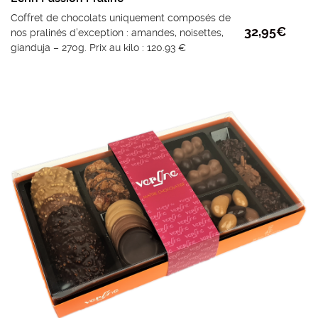
Coffret de chocolats uniquement composés de
32,95
€
nos pralinés d’exception : amandes, noisettes,
gianduja – 270g. Prix au kilo : 120.93 €
Offrez le meilleur de notre Maison avec ce trésor incontournable :
Notre praliné d’exception. Réalisé avec une des dernières
broyeuses suisses équipée de 3 cylindres à refroidissement à eau,
il incarne l’excellence chocolatière.
Comprenant 8 recettes (Noir, lait et Dulcey), c’est l’ultime acte
d’amour gourmand, que vous vous offrez à vous-même ou
partagez avec vos proches.