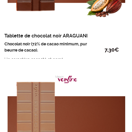
Tablette de chocolat noir ARAGUANI
Chocolat noir (72% de cacao minimum, pur
7,30
€
beurre de cacao).
Un caractère cacaoté et corsé
Ingrédients :
Fèves de cacao, sucre, beurre de
cacao et émulsifiant : lécithine de tournesol.
poids mini : 95g
prix au kilo : 76,84 €