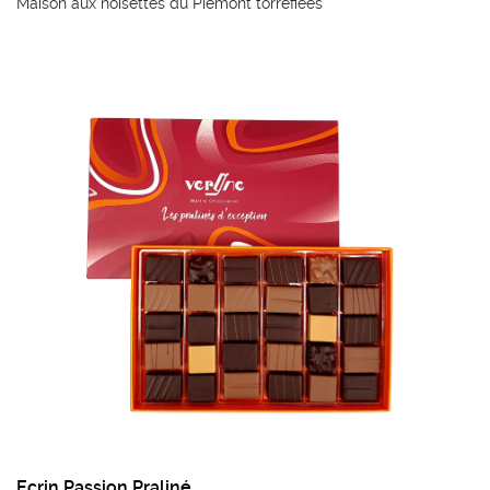
Maison aux noisettes du Piémont torréfiées
et caramélisées
Ecrin Passion Praliné