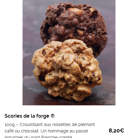
tournesol, extrait naturel de vanille.
Poids mini : 110g
Scories de la forge ®
100g – Croustillant aux noisettes de piémont
8,20
€
café ou chocolat. Un hommage au passé
industriel du nord Franche-comté