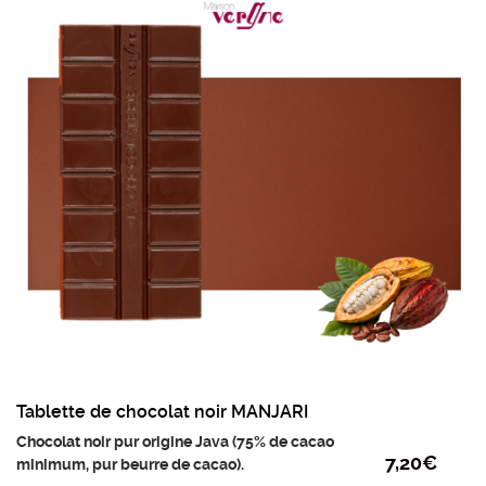
Ingrédients :
Edulcorant (maltitol), beurre de
cacao, LAIT entier en poudre, fèves de cacao,
extrait naturel de vanille et émulsifiant : lécithine
de tournesol.
poids mini : 95g
Prix au kilo : 75.80€
Tablette de chocolat noir MANJARI
Chocolat noir pur origine Java (75% de cacao
7,20
€
minimum, pur beurre de cacao).