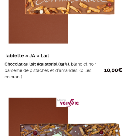
Tablette « JA » Lait
Chocolat au lait équatorial (35%)
, blanc et noir
10,00
€
parsemé de pistaches et d’amandes. (billes :
colorant)
Ingrédients du chocolat au lait : sucre, beurre
de cacao, LAIT entier en poudre, fèves de
cacao, émulsifiant: lécithine de tournesol,
extrait naturel de vanille.
Poids mini : 110g