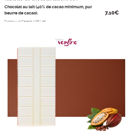
Chocolat au lait (40% de cacao minimum, pur
7,10
€
beurre de cacao).
Crémeux et Cacaoté (40% Lait)
Jivara séduit pour le goût prononcé de ses notes cacaotées, à la
tonalité crémeuse, en harmonie avec des notes finales de vanille et
de malt.
Ingrédients :
Sucre, beurre de cacao, LAIT entier
en poudre, fèves de cacao et émulsifiant :
lécithine de tournesol.
Poids mini : 95g
Prix au kilo : 74,75 €