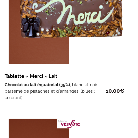
Tablette « Merci » Lait
Chocolat au lait équatorial (35%)
, blanc et noir
10,00
€
parsemé de pistaches et d’amandes. (billes :
colorant)
Ingrédients du chocolat au lait : sucre, beurre
de cacao, LAIT entier en poudre, fèves de
cacao, émulsifiant: lécithine de tournesol,
extrait naturel de vanille.
Poids mini : 110g