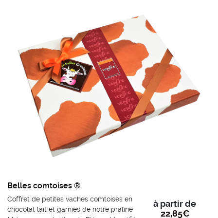
jusqu’au chef pâtissier.
Bien plus qu’un simple livre de recettes, Le Goût de l’excellence
est un portrait vivant et inspirant de la Haute Pâtisserie
contemporaine, où le savoir-faire, la passion et la quête de
perfection se rencontrent à chaque page.
Belles comtoises ®
Coffret de petites vaches comtoises en
à partir de
chocolat lait et garnies de notre praliné
22,85
€